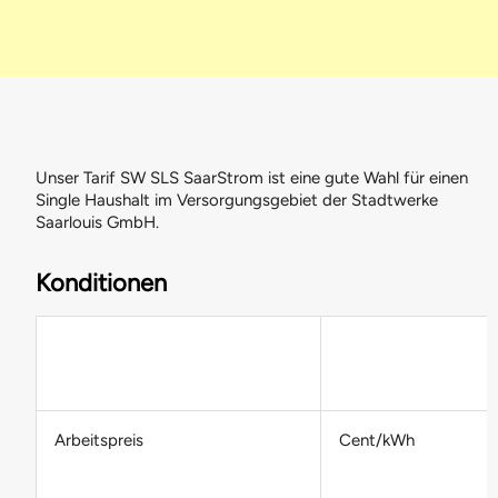
Mastercard
Über uns
Bauprojekte
WATT fürs Handwerk
Schaltflächen vergrößern
Daten & Fakten
Hilfe bei Zahlungsschwierigkeiten
Karriere
E-Louisa, unsere digitale Mitarbeiterin
Rechtliches
Wichtige Infos zu Beatmungsgeräten
Autoplay bei Slidern Deaktivieren
Unser Tarif SW SLS SaarStrom ist eine gute Wahl für einen
Single Haushalt im Versorgungsgebiet der Stadtwerke
Saarlouis GmbH.
Konditionen
Arbeitspreis
Cent/kWh