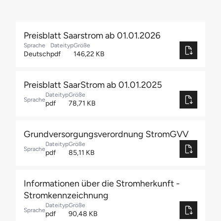
Preisblatt Saarstrom ab 01.01.2026
Sprache
Dateityp
Größe
Deutsch
pdf
146,22 KB
Preisblatt SaarStrom ab 01.01.2025
Dateityp
Größe
Sprache
pdf
78,71 KB
Grundversorgungsverordnung StromGVV
Dateityp
Größe
Sprache
pdf
85,11 KB
Informationen über die Stromherkunft -
Stromkennzeichnung
Dateityp
Größe
Sprache
pdf
90,48 KB