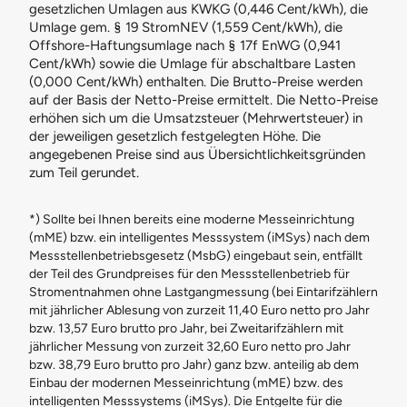
gesetzlichen Umlagen aus KWKG (0,446 Cent/kWh), die
Umlage gem. § 19 StromNEV (1,559 Cent/kWh), die
Offshore-Haftungsumlage nach § 17f EnWG (0,941
Cent/kWh) sowie die Umlage für abschaltbare Lasten
(0,000 Cent/kWh) enthalten. Die Brutto-Preise werden
auf der Basis der Netto-Preise ermittelt. Die Netto-Preise
erhöhen sich um die Umsatzsteuer (Mehrwertsteuer) in
der jeweiligen gesetzlich festgelegten Höhe. Die
angegebenen Preise sind aus Übersichtlichkeitsgründen
zum Teil gerundet.
*) Sollte bei Ihnen bereits eine moderne Messeinrichtung
(mME) bzw. ein intelligentes Messsystem (iMSys) nach dem
Messstellenbetriebsgesetz (MsbG) eingebaut sein, entfällt
der Teil des Grundpreises für den Messstellenbetrieb für
Stromentnahmen ohne Lastgangmessung (bei Eintarifzählern
mit jährlicher Ablesung von zurzeit 11,40 Euro netto pro Jahr
bzw. 13,57 Euro brutto pro Jahr, bei Zweitarifzählern mit
jährlicher Messung von zurzeit 32,60 Euro netto pro Jahr
bzw. 38,79 Euro brutto pro Jahr) ganz bzw. anteilig ab dem
Einbau der modernen Messeinrichtung (mME) bzw. des
intelligenten Messsystems (iMSys). Die Entgelte für die