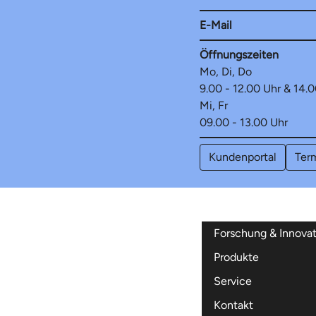
E-Mail
Öffnungszeiten
Mo, Di, Do
9.00 - 12.00 Uhr & 14.0
Mi, Fr
09.00 - 13.00 Uhr
Kundenportal
Ter
Forschung & Innovat
Elektromobiliät
Produkte
Bauen & Wohnen
Ladekarte
Strom
Service
Projekte
Zu Hause laden
Energie sparen
Erdgas
Übersicht Strom
Onlineservice
Öffentliches Lade
Kontakt
Trinkwasser
Tarife
Übersicht Gas
Dienstleistungen
Abschlag ändern