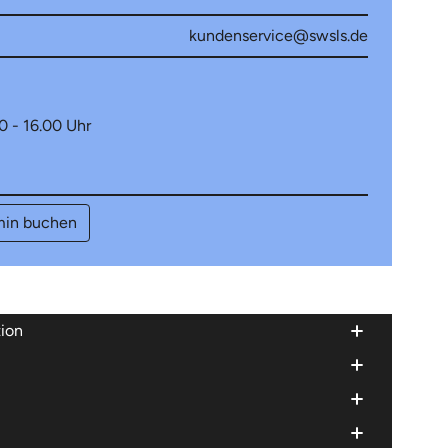
kundenservice@swsls.de
0 - 16.00 Uhr
min buchen
ion
n